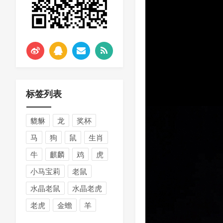
标签列表
貔貅
龙
奖杯
马
狗
鼠
生肖
牛
麒麟
鸡
虎
小马宝莉
老鼠
水晶老鼠
水晶老虎
老虎
金蟾
羊