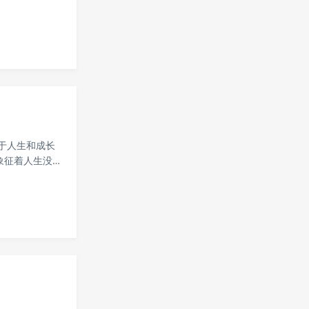
祥、富贵：在一
于人生和成长
象征着人生没有
一季到第九季，