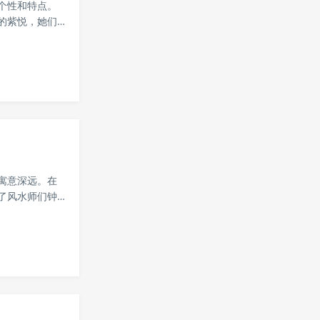
个性和特点。
的紫悦，她们
谊能够接纳和
...
寓意深远。在
了风水师们钟
为人们带来好
..