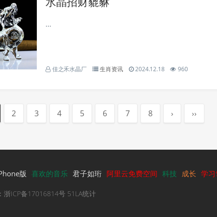
水晶招财貔貅
...
佳之禾水晶厂
生肖资讯
2024.12.18
960
2
3
4
5
6
7
8
›
››
iPhone版
喜欢的音乐
君子如珩
阿里云免费空间
科技
成长
学习
号：
浙ICP备17016814号
51LA统计