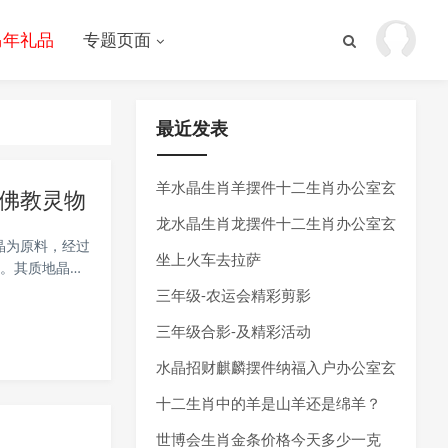
马年礼品
专题页面
最近发表
羊水晶生肖羊摆件十二生肖办公室玄
佛教灵物
关客厅茶桌装饰透明K9能量招财
龙水晶生肖龙摆件十二生肖办公室玄
晶为原料，经过
关客厅茶桌装饰透明K9能量招财
坐上火车去拉萨
彩。其质地晶莹
璃制作工艺古
三年级-农运会精彩剪影
三年级合影-及精彩活动
水晶招财麒麟摆件纳福入户办公室玄
关客厅茶桌装饰透明K9实心
十二生肖中的羊是山羊还是绵羊？
世博会生肖金条价格今天多少一克