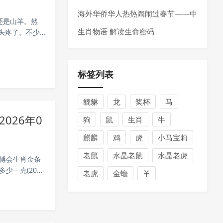
（2026年05月08日）
海外华侨华人热热闹闹过春节——中
还是山羊。然
国兔火遍世界各地
生肖物语 解读生命密码
头疼了。不少
），还是绵羊
标签列表
貔貅
龙
奖杯
马
026年0
狗
鼠
生肖
牛
麒麟
鸡
虎
小马宝莉
老鼠
水晶老鼠
水晶老虎
世博会生肖金条
少一克(2026
老虎
金蟾
羊
价格1042.6