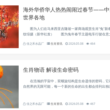
海外华侨华人热热闹闹过春节——中
世界各地
图为人们在马来西亚吉隆坡一家商场观赏生肖“兔”
纹综摄（新华社发） 图为兔年春节主题电车行驶在意
头。 新华社记者 金马梦妮摄 1月14日，在法国巴
佳之禾水晶厂
生肖资讯
2026.05.08
464
生肖邮票发行仪式上，邮票设计者陈江洪展示兔年生肖...
生肖物语 解读生命密码
在浩瀚的宇宙中，双螺旋结构是生命遗传的密码，它
自然界的无限可能，每一个新的生命的出生都会排列出独
A代码。 “A、T、G、C”，DNA双螺旋结构中的四种
本元素，它们以特定的方式组合在一起，形成了千...
佳之禾水晶厂
生肖资讯
2026.05.08
467