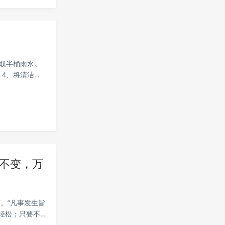
再取半桶雨水。
。4、将清洁干
毛巾擦干净。
不变，万
。”凡事发生皆
轻松；只要不
，烦于人心，