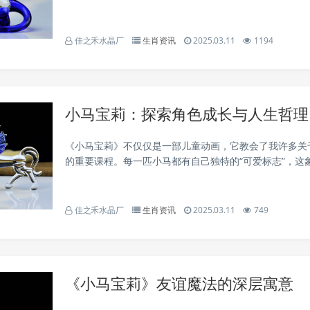
美丽，从古至今人们都认为鹿是美丽的象征。2. 寓意吉
些吉祥图案中，如百禄、福禄双全、福禄寿、六合同...
佳之禾水晶厂
生肖资讯
2025.03.11
1194
小马宝莉：探索角色成长与人生哲理
《小马宝莉》不仅仅是一部儿童动画，它教会了我许多关
的重要课程。每一匹小马都有自己独特的“可爱标志”，这
固定的标准，成功就是做自己。🌈 珍奇的时尚帝国从第
珍奇的故事让我看到了坚持和努力的力量。她最初只是...
佳之禾水晶厂
生肖资讯
2025.03.11
749
《小马宝莉》友谊魔法的深层寓意