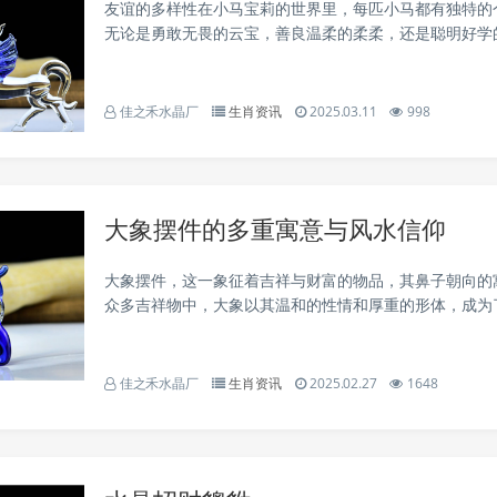
友谊的多样性在小马宝莉的世界里，每匹小马都有独特的
无论是勇敢无畏的云宝，善良温柔的柔柔，还是聪明好学
的友谊跨越了性格和种族的差异。这告诉我们，真正的友
包容彼此的不同，并在差异中共同成长。🌟 自我成长与突破
佳之禾水晶厂
生肖资讯
2025.03.11
998
大象摆件的多重寓意与风水信仰
大象摆件，这一象征着吉祥与财富的物品，其鼻子朝向的
众多吉祥物中，大象以其温和的性情和厚重的形体，成为
爱的选择。其吸财效果卓越，不仅能招财，还能旺贵人，
运与繁荣。特别是在印度和泰国，大象更是被誉为“象神”，.
佳之禾水晶厂
生肖资讯
2025.02.27
1648