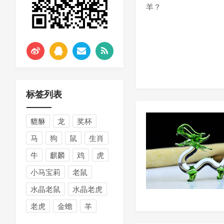
标签列表
貔貅
龙
奖杯
马
狗
鼠
生肖
牛
麒麟
鸡
虎
小马宝莉
老鼠
水晶老鼠
水晶老虎
老虎
金蟾
羊