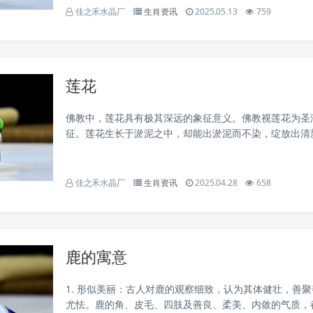
佳之禾水晶厂
生肖资讯
2025.05.13
759
若无所谓，心便无所畏。只要自己不贪图什么，别人就没..
莲花
佛教中，莲花具有极其深远的象征意义。佛教视莲花为圣
征。莲花生长于淤泥之中，却能出淤泥而不染，绽放出清
朵，这种特性与佛陀和菩萨的清净无染完美契合。佛教认
了烦恼和污浊，而佛陀与菩萨能够在这纷繁复杂的尘世中保持
佳之禾水晶厂
生肖资讯
2025.04.28
658
鹿的寓意
1. 形似美丽：古人对鹿的观察细致，认为其体健壮，善
尤怯。鹿的角、皮毛、四肢及善良、柔美、内敛的气质，