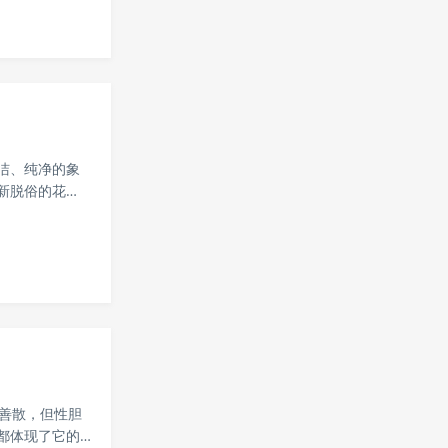
.
洁、纯净的象
新脱俗的花
为，世间充满
内...
聚善散，但性胆
都体现了它的