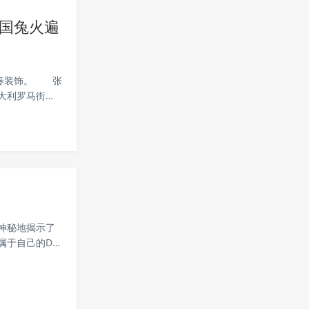
国兔火遍
新春装饰。 张
大利罗马街
黎举行的兔年
神秘地揭示了
属于自己的DN
碱基是生命的基