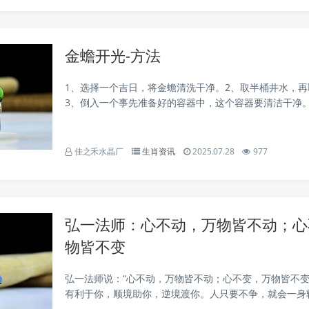
金蟾开光-方法
1、选择一个吉日，将金蟾清洗干净。2、取半桶井水，
3、倒入一个事先准备好的容器中，这个容器要清洁干净
净的金蟾放入容器中，浸泡三天。5、取出后，用干净的
6、取一些茶油，涂在金蟾的眼睛上(这也叫开光点眼)...
佳之禾水晶厂
生肖资讯
2025.07.28
977
弘一法师：心不动，万物皆不动；心
物皆不变
弘一法师说：“心不动，万物皆不动；心不变，万物皆不变
有利于你，顺境助你，逆境渡你。人只要不争，就会一身
是遇事就攀比，就会一路畅通。人无欲则无求，大道至简