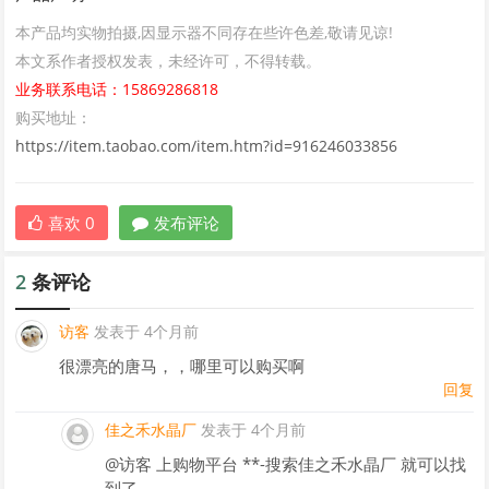
本产品均实物拍摄,因显示器不同存在些许色差,敬请见谅!
本文系作者授权发表，未经许可，不得转载。
业务联系电话：15869286818
购买地址：
https://item.taobao.com/item.htm?id=916246033856
喜欢
0
发布评论
2
条评论
访客
发表于 4个月前
很漂亮的唐马，，哪里可以购买啊
回复
佳之禾水晶厂
发表于 4个月前
@访客
上购物平台 **-搜索佳之禾水晶厂 就可以找
到了