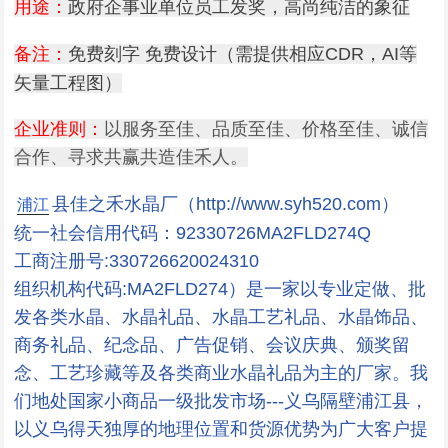
用途：
政府企事业单位员工发奖，高尚纯洁的象征
备注：
免费刻字 免费设计（需提供相应CDR，AI等
矢量工程图）
企业准则：
以服务至佳、品质至佳、价格至佳、诚信
合作、寻求共赢共造佳禾人。
县佳之禾水晶
厂（http://www.syh520.com）
浦江
统一社会信用代码：92330726MA2FLD274Q
工商注册号:330726620024310
组织机构代码:MA2FLD274）是一家以专业定做、批
发各类水晶、水晶礼品
、水晶工艺礼品、水晶饰品、
商务礼品、纪念品、广告促销、会议庆典、颁奖留
念、工艺珍藏等及各类商业水晶礼品为主的厂家。我
们地处国家小商品一级批发市场---义乌隔壁浦江县，
以义乌得天独厚的地理位置和货源优势为广大客户提