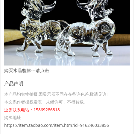
购买水晶貔貅---请点击
产品声明
本产品均实物拍摄,因显示器不同存在些许色差,敬请见谅!
本文系作者授权发表，未经许可，不得转载。
业务联系电话：15869286818
购买地址：
https://item.taobao.com/item.htm?id=916246033856